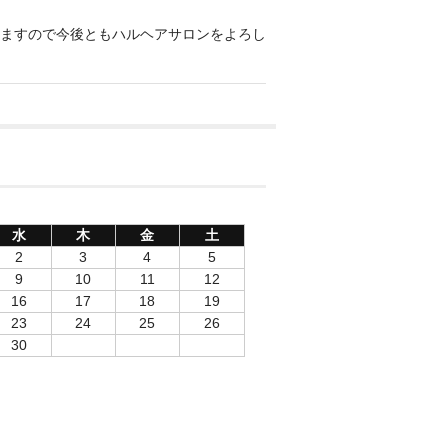
ますので今後ともハルヘアサロンをよろし
水
木
金
土
2
3
4
5
9
10
11
12
16
17
18
19
23
24
25
26
30